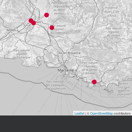
Leaflet
| ©
OpenStreetMap
contributors