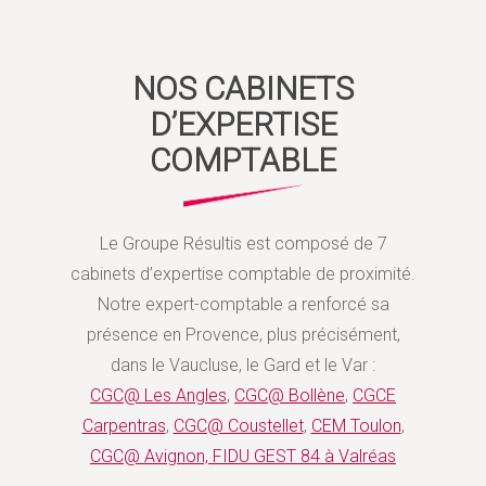
NOS CABINETS
D’EXPERTISE
COMPTABLE
Le Groupe Résultis est composé de 7
cabinets d’expertise comptable de proximité.
Notre expert-comptable a renforcé sa
présence en Provence, plus précisément,
dans le Vaucluse, le Gard et le Var :
CGC@ Les Angles
,
CGC@ Bollène
,
CGCE
Carpentras
,
CGC@ Coustellet
,
CEM Toulon
,
CGC@ Avignon, FIDU GEST 84 à Valréas