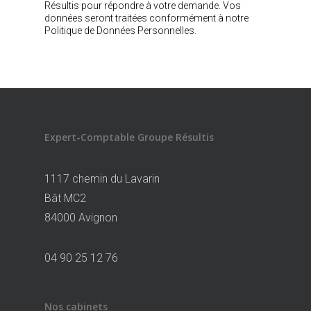
Résultis pour répondre à votre demande. Vos
données seront traitées conformément à notre
Politique de Données Personnelles.
Expert-Comptable Groupe Résultis
1117 chemin du Lavarin
Bât MC2
84000 Avignon
04 90 25 12 76
Nos cabinets