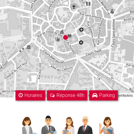
Horaires
Réponse 48h
Parking
Leaflet
| ©
OpenStreetMap
contributors