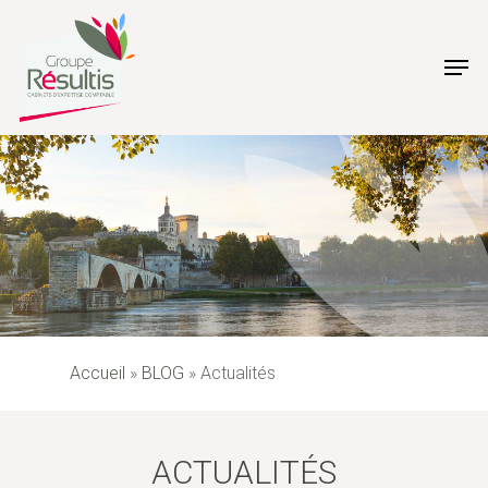
Skip
to
Men
main
content
Accueil
»
BLOG
»
Actualités
ACTUALITÉS