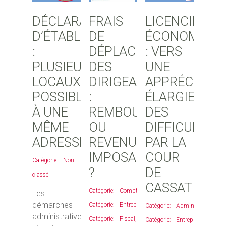
DÉCLARATION
FRAIS
LICENCIEME
D’ÉTABLISSEMENTS
DE
ÉCONOMIQU
:
DÉPLACEMENT
: VERS
PLUSIEURS
DES
UNE
LOCAUX
DIRIGEANTS
APPRÉCIATI
POSSIBLES
:
ÉLARGIE
À UNE
REMBOURSEMENT
DES
MÊME
OU
DIFFICULTÉS
ADRESSE
REVENU
PAR LA
IMPOSABLE
COUR
Non
?
DE
classé
CASSATION
Comptable
,
Les
démarches
Entreprises
,
Administratif
,
administratives
Fiscal
,
Entreprises
,