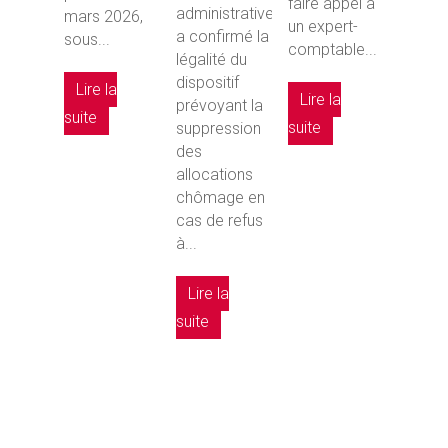
faire appel à
administrative
mars 2026,
un expert-
a confirmé la
sous...
comptable...
légalité du
dispositif
Lire la
Lire la
prévoyant la
suite
suite
suppression
des
allocations
chômage en
cas de refus
à...
Lire la
suite