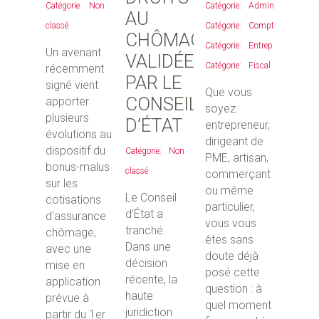
Non
Administratif
,
AU
classé
Comptable
,
CHÔMAGE
Entreprises
,
Un avenant
VALIDÉE
Fiscal
récemment
PAR LE
signé vient
Que vous
CONSEIL
apporter
soyez
plusieurs
D’ÉTAT
entrepreneur,
évolutions au
dirigeant de
dispositif du
Non
PME, artisan,
bonus-malus
classé
commerçant
sur les
ou même
Le Conseil
cotisations
particulier,
d’État a
d'assurance
vous vous
tranché.
chômage,
êtes sans
Dans une
avec une
doute déjà
décision
mise en
posé cette
récente, la
application
question : à
haute
prévue à
quel moment
juridiction
partir du 1er