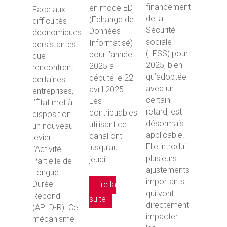
financement
en mode EDI
Face aux
de la
(Échange de
difficultés
Sécurité
Données
économiques
sociale
Informatisé)
persistantes
(LFSS) pour
pour l’année
que
2025, bien
2025 a
rencontrent
qu’adoptée
débuté le 22
certaines
avec un
avril 2025.
entreprises,
certain
Les
l’État met à
retard, est
contribuables
disposition
désormais
utilisant ce
un nouveau
applicable.
canal ont
levier :
Elle introduit
jusqu’au
l’Activité
plusieurs
jeudi...
Partielle de
ajustements
Longue
importants
Durée -
Lire la
qui vont
Rebond
suite
directement
(APLD-R). Ce
impacter
mécanisme