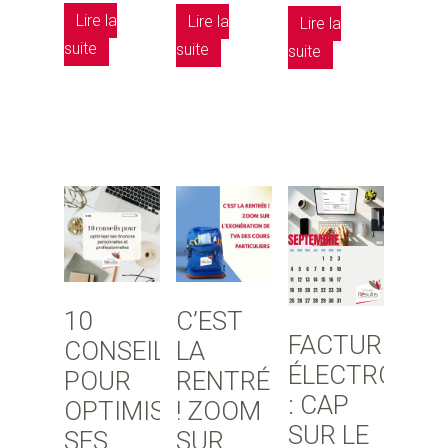
Lire la
Lire la
Lire la
suite
suite
suite
10
C’EST
FACTURE
CONSEILS
LA
ÉLECTRONIQ
POUR
RENTRÉE
: CAP
OPTIMISER
! ZOOM
SUR LE
SES
SUR