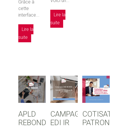
Voici un...
Grâce à
cette
Lire la
interface...
suite
Lire la
suite
APLD
CAMPAGNE
COTISATION
REBOND
EDI IR
PATRONALES