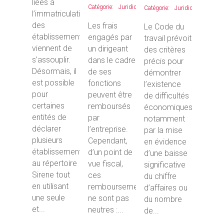
liées à
Juridique
Juridique
l’immatriculation
des
Les frais
Le Code du
établissements
engagés par
travail prévoit
viennent de
un dirigeant
des critères
s’assouplir.
dans le cadre
précis pour
Désormais, il
de ses
démontrer
est possible
fonctions
l’existence
pour
peuvent être
de difficultés
certaines
remboursés
économiques,
entités de
par
notamment
déclarer
l’entreprise.
par la mise
plusieurs
Cependant,
en évidence
établissements
d’un point de
d’une baisse
au répertoire
vue fiscal,
significative
Sirene tout
ces
du chiffre
en utilisant
remboursements
d’affaires ou
une seule
ne sont pas
du nombre
et...
neutres :...
de...