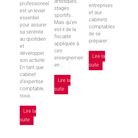
artistiques,
professionnelles,
entreprises
stages
est un levier
et aux
sportifs…
essentiel
cabinets
Mais qu’en
pour assurer
comptables
est-il de la
sa sérénité
de se
fiscalité
au quotidien
préparer...
appliquée à
et
ces
développer
Lire la
enseignements,
son activité.
suite
en...
En tant que
cabinet
Lire la
d’expertise
comptable,
suite
nous...
Lire la
suite