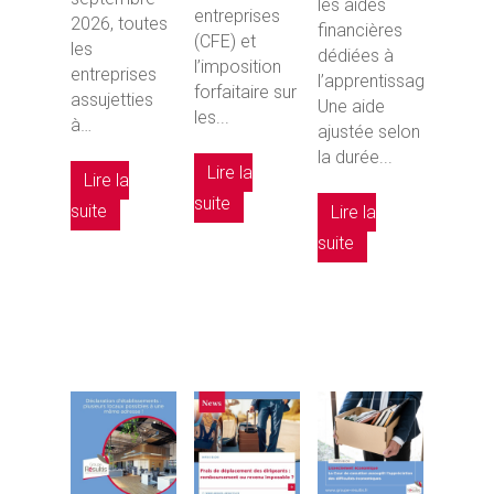
les aides
entreprises
2026, toutes
financières
(CFE) et
les
dédiées à
l’imposition
entreprises
l’apprentissage.
forfaitaire sur
assujetties
Une aide
les...
à…
ajustée selon
la durée...
Lire la
Lire la
suite
suite
Lire la
suite