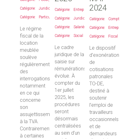
2024
Juridique
,
Entreprises
,
Particulier
Juridique
,
Comptable
,
Salariés
,
Entreprises
,
Le régime
fiscal de la
Social
Fiscal
location
Le cadre
Le dispositif
meublée
juridique de la
d’exonération
soulève
saisie sur
de
régulièrement
rémunérations
cotisations
des
évolue. À
patronales
interrogations,
compter du
TO-DE,
notamment
1er juillet
destiné à
en ce qui
2025, les
soutenir
concerne
procédures
l’emploi de
son
seront
travailleurs
assujettissement
désormais
occasionnels
à la TVA.
centralisées
et de
Contrairement
au sein d’un
demandeurs
à certaines