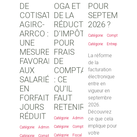
DE
OGA ET
POUR
COTISATIONS
DE LA
SEPTEMBRE
AGIRC-
RÉDUCTION
2026 ?
ARRCO :
D’IMPÔT
Comptable
,
UNE
POUR
Entreprises
MESURE
FRAIS
La réforme
FAVORABLE
DE
de la
AUX
COMPTABILITÉ
facturation
électronique
SALARIÉS
: CE
entre en
EN
QU’IL
vigueur en
FORFAIT
FAUT
septembre
2026.
JOURS
RETENIR
Découvrez
RÉDUIT
Administratif
ce que cela
,
implique pour
Comptable
,
Administratif
,
votre
Fiscal
Comptable
,