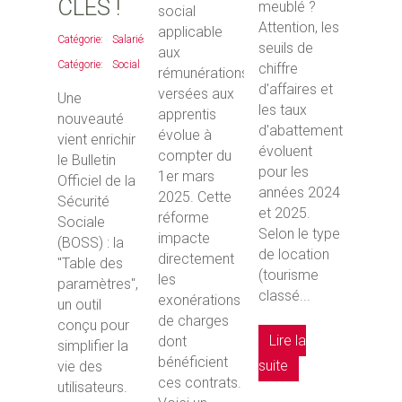
CLÉS !
meublé ?
social
Attention, les
applicable
Salariés
,
seuils de
aux
Social
chiffre
rémunérations
d'affaires et
versées aux
Une
les taux
apprentis
nouveauté
d'abattement
évolue à
vient enrichir
évoluent
compter du
le Bulletin
pour les
1er mars
Officiel de la
années 2024
2025. Cette
Sécurité
et 2025.
réforme
Sociale
Selon le type
impacte
(BOSS) : la
de location
directement
"Table des
(tourisme
les
paramètres",
classé...
exonérations
un outil
de charges
conçu pour
Lire la
dont
simplifier la
bénéficient
suite
vie des
ces contrats.
utilisateurs.