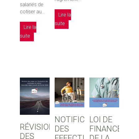
salariés de
cotiser au...
Lire la
suite
Lire la
suite
NOTIFICATION
LOI DE
RÉVISION
DES
FINANCEMEN
DES
EFFECTIFS
DE LA