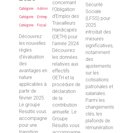
concernant
Sécurité
Administratif
,
l’Obligation
Sociale
d’Emploi des
Entreprises
,
(LFSS) pour
Travailleurs
2025
Fiscal
Handicapés
introduit des
Découvrez
(OETH) pour
mesures
les nouvelles
l’année 2024.
significatives,
règles
Découvrez
notamment
d’évaluation
les données
des
des
relatives aux
ajustements
avantages en
effectifs
sur les
nature
OETH et la
cotisations
applicables à
procédure de
patronales et
partir de
déclaration
salariales.
février 2025.
de la
Parmi les
Le groupe
contribution
changements
Resultis vous
annuelle. Le
clés, les
accompagne
Groupe
plafonds de
pour une
Résultis vous
rémunération
transition
accompagne