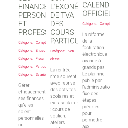
CALENDRIER
FINANCES
L’EXONÉRATION
OFFICIEL
PERSONNELLES
DE TVA
ET
DES
Comptable
PROFESSIONNELLES
COURS
La réforme
PARTICULIERS
de la
Comptable
,
facturation
Entreprises
,
Non
électronique
Fiscal
,
classé
avance à
grands pas.
Particulier
,
La rentrée
Le planning
Salariés
rime souvent
publié par
avec reprise
Gérer
l’administration
des activités
efficacement
fixe des
scolaires et
ses finances,
étapes
extrascolaires
qu'elles
précises
: cours de
soient
pour
soutien,
personnelles
permettre
ateliers
ou
aux