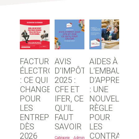
FACTURE
AVIS
AIDES À
ÉLECTRONIQUE
D’IMPÔT
L’EMBAUCHE
: CE QUI
2025 :
D’APPRENTIS
CHANGE
CFE ET
: UNE
POUR
IFER, CE
NOUVELLE
LES
QU’IL
RÈGLE
ENTREPRISES
FAUT
POUR
DÈS
SAVOIR
LES
2026
CONTRATS
Administratif
,