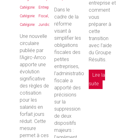
entreprise et
Entreprises
,
Dans le
comment
Fiscal
,
cadre de la
vous
réforme
préparer à
Juridique
visant à
cette
Une nouvelle
simplifier les
transition
circulaire
obligations
avec l’aide
publiée par
fiscales des
du Groupe
l’Agirc-Arrco
petites
Résultis.
apporte une
entreprises,
évolution
l’administration
Lire la
significative
fiscale a
suite
des règles de
apporté des
cotisation
précisions
pour les
sur la
salariés en
suppression
forfait jours
de deux
réduit. Cette
dispositifs
mesure
majeurs :
permet à ces
l’agrément...