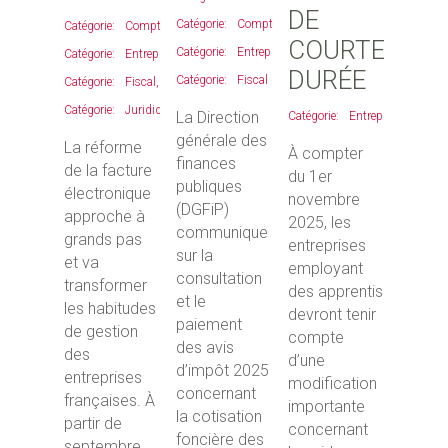
DE
Comptable
,
Comptable
,
COURTE
Entreprises
,
Entreprises
,
DURÉE
Fiscal
Fiscal
,
Juridique
La Direction
Entreprises
générale des
La réforme
À compter
finances
de la facture
du 1er
publiques
électronique
novembre
(DGFiP)
approche à
2025, les
communique
grands pas
entreprises
sur la
et va
employant
consultation
transformer
des apprentis
et le
les habitudes
devront tenir
paiement
de gestion
compte
des avis
des
d’une
d’impôt 2025
entreprises
modification
concernant
françaises. À
importante
la cotisation
partir de
concernant
foncière des
septembre