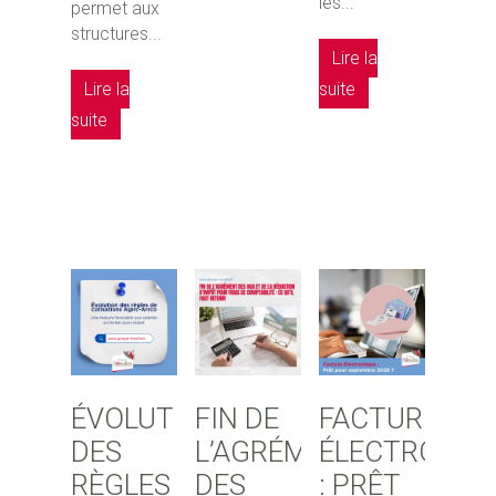
les...
permet aux
structures...
Lire la
Lire la
suite
suite
ÉVOLUTION
FIN DE
FACTURE
DES
L’AGRÉMENT
ÉLECTRONIQ
RÈGLES
DES
: PRÊT