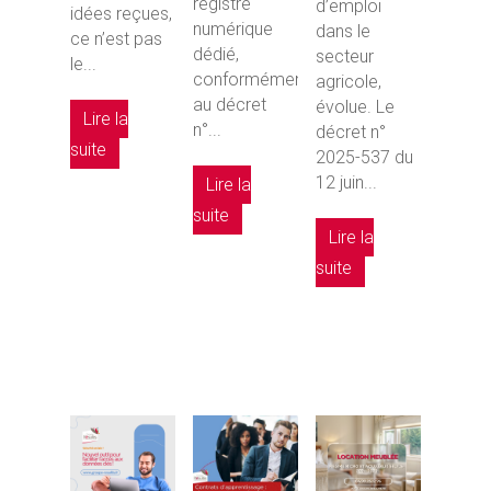
registre
d’emploi
idées reçues,
numérique
dans le
ce n’est pas
dédié,
secteur
le...
conformément
agricole,
au décret
évolue. Le
Lire la
n°...
décret n°
suite
2025-537 du
12 juin...
Lire la
suite
Lire la
suite