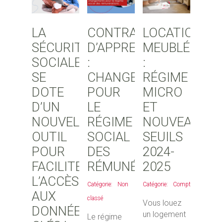
LA
CONTRATS
LOCATION
SÉCURITÉ
D’APPRENTISSAGE
MEUBLÉE
SOCIALE
:
:
SE
CHANGEMENTS
RÉGIME
DOTE
POUR
MICRO
D’UN
LE
ET
NOUVEL
RÉGIME
NOUVEAUX
OUTIL
SOCIAL
SEUILS
POUR
DES
2024-
FACILITER
RÉMUNÉRATIONS
2025
L’ACCÈS
Non
Comptable
AUX
classé
Vous louez
DONNÉES
un logement
Le régime