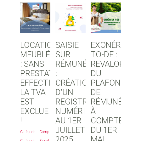
LOCATION
SAISIE
EXONÉRATIO
MEUBLÉE
SUR
TO-DE :
: SANS
RÉMUNÉRATIONS
REVALORISAT
PRESTATIONS
:
DU
EFFECTIVES,
CRÉATION
PLAFOND
LA TVA
D’UN
DE
EST
REGISTRE
RÉMUNÉRATI
EXCLUE
NUMÉRIQUE
À
!
AU 1ER
COMPTER
JUILLET
DU 1ER
Comptable
,
2025
MAI
Fiscal
,