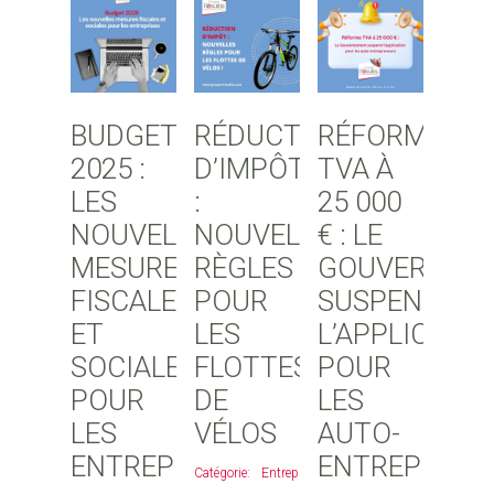
BUDGET
RÉDUCTION
RÉFORME
2025 :
D’IMPÔT
TVA À
LES
:
25 000
NOUVELLES
NOUVELLES
€ : LE
MESURES
RÈGLES
GOUVERNEM
FISCALES
POUR
SUSPEND
ET
LES
L’APPLICATI
SOCIALES
FLOTTES
POUR
POUR
DE
LES
LES
VÉLOS
AUTO-
ENTREPRISES
ENTREPRENE
Entreprises
,