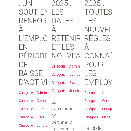
: UN
2025 :
2025 :
SOUTIEN
LES
TOUTES
RENFORCÉ
DATES
LES
À
À
NOUVELLES
L’EMPLOI
RETENIR
RÈGLES
EN
ET LES
À
PÉRIODE
NOUVEAUTÉS
CONNAÎTRE
DE
POUR
Administratif
,
BAISSE
LES
Comptable
,
D’ACTIVITÉ
EMPLOYEURS
Fiscal
,
Juridique
Administratif
,
Administratif
,
Comptable
,
Comptable
,
La
campagne
Entreprises
,
Entreprises
,
de
Fiscal
,
Fiscal
déclaration
Juridique
La loi de
de revenus