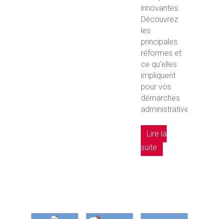
innovantes.
Découvrez
les
principales
réformes et
ce qu’elles
impliquent
pour vos
démarches
administratives.
Lire la
suite