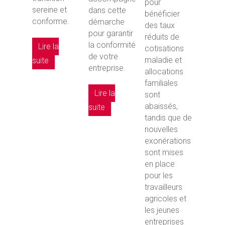
pour
sereine et
dans cette
bénéficier
conforme.
démarche
des taux
pour garantir
réduits de
la conformité
Lire la
cotisations
de votre
maladie et
suite
entreprise.
allocations
familiales
Lire la
sont
abaissés,
suite
tandis que de
nouvelles
exonérations
sont mises
en place
pour les
travailleurs
agricoles et
les jeunes
entreprises