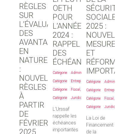
RÈGLES
OETH
SÉCURITÉ
SUR
POUR
SOCIALE
L’ÉVALUATION
L’ANNÉE
2025 :
DES
2024 :
NOUVELLES
AVANTAGES
RAPPEL
MESURES
EN
DES
ET
NATURE
ÉCHÉANCES
RÉFORMES
:
IMPORTANTE
Administratif
,
NOUVELLES
Entreprises
,
Administratif
,
RÈGLES
Fiscal
,
Entreprises
,
À
Juridique
Fiscal
,
PARTIR
Juridique
L’Urssaf
DE
rappelle les
La Loi de
FÉVRIER
échéances
Financement
importantes
2025
de la