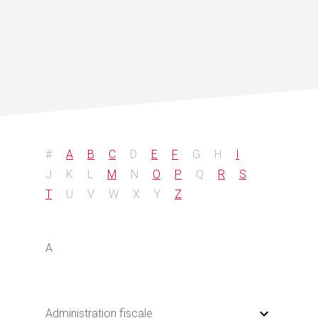
#
A
B
C
D
E
F
G
H
I
J
K
L
M
N
O
P
Q
R
S
T
U
V
W
X
Y
Z
A
Administration fiscale