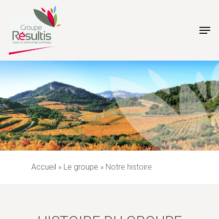
Skip
to
Men
main
content
Accueil
»
Le groupe
»
Notre histoire