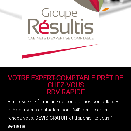
VOTRE EXPERT-COMPTABLE PRÊT DE
CHEZ-VOUS
RDV RAPIDE
Remplissez le formulaire de contact, nos conseillers RH
et Social vous contactent sous
24h
pour fixer un
rendez-vous.
DEVIS GRATUIT
et disponibilité sous
1
semaine
.