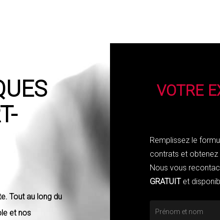
QUES
VOTRE E
T-
Remplissez le formul
contrats et obtenez d
Nous vous reconta
GRATUIT
et disponib
te. Tout au long du
le et nos