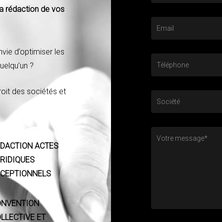
a rédaction de vos
nvie d’optimiser les
uelqu’un ?
roit des sociétés et
DACTION ACTES
RIDIQUES
XCEPTIONNELS
ONVENTION
LLECTIVE ET