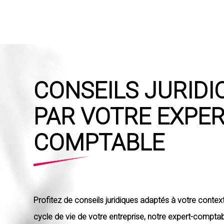
Skip
to
main
content
CONSEILS JURIDI
PAR VOTRE EXPER
COMPTABLE
Profitez de conseils juridiques adaptés à votre contex
cycle de vie de votre entreprise,
notre expert-comptab