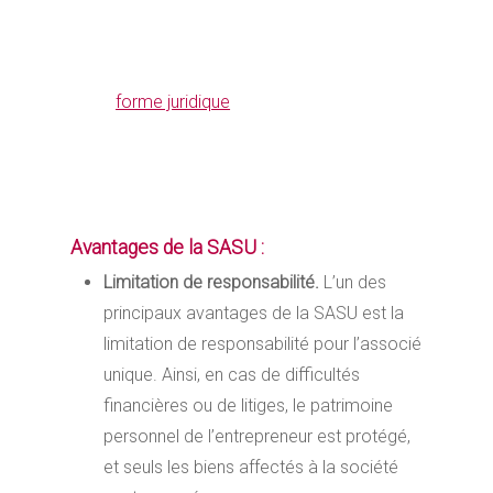
qu’elle est constituée par un seul associé.
Cela implique que le dirigeant est également
l’unique actionnaire de la société. De fait,
cette
forme juridique
permet à un
entrepreneur individuel de créer une société
tout en conservant un contrôle total sur sa
gestion et ses décisions.
Avantages de la SASU :
Limitation de responsabilité.
L’un des
principaux avantages de la SASU est la
limitation de responsabilité pour l’associé
unique. Ainsi, en cas de difficultés
financières ou de litiges, le patrimoine
personnel de l’entrepreneur est protégé,
et seuls les biens affectés à la société