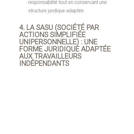
responsabilité tout en conservant une
structure juridique adaptée.
4. LA SASU (SOCIÉTÉ PAR
ACTIONS SIMPLIFIÉE
UNIPERSONNELLE) : UNE
FORME JURIDIQUE ADAPTÉE
AUX TRAVAILLEURS
INDÉPENDANTS
En 2022, la création de SASU a connu une
hausse significative en France, en raison de
la volonté des travailleurs indépendants de
protéger leur patrimoine personnel tout en
bénéficiant d’un régime fiscal avantageux.
Selon les données du Greffe du Tribunal de
Commerce, le nombre de SASU créées a
augmenté de 15% par rapport à l’année