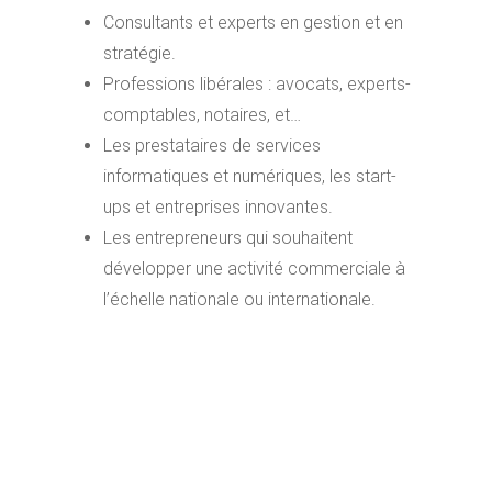
Consultants et experts en gestion et en
stratégie.
Professions libérales : avocats, experts-
comptables, notaires, et…
Les prestataires de services
informatiques et numériques, les start-
ups et entreprises innovantes.
Les entrepreneurs qui souhaitent
développer une activité commerciale à
l’échelle nationale ou internationale.
De plus, il est important de noter que la SASU
est un statut adapté à des projets
entrepreneurials ambitieux. De même, une
société qui a besoin d’une structure solide
pour accompagner la croissance de son