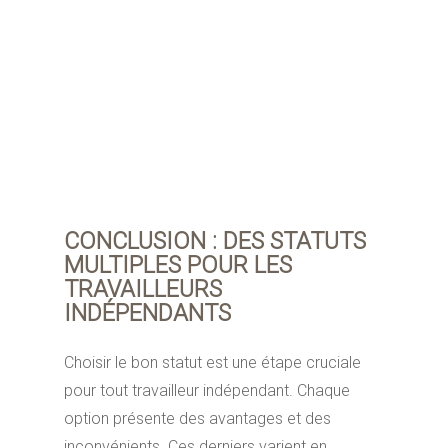
activité, fera appel à ce statut. Aussi, avant
de choisir ce statut, il est conseillé de se faire
accompagner par un expert-comptable ou
un conseiller juridique. Ces derniers
évalueront la pertinence de la SASU par
rapport aux besoins spécifiques de votre
projet d’entreprise.
CONCLUSION : DES STATUTS
MULTIPLES POUR LES
TRAVAILLEURS
INDÉPENDANTS
Choisir le bon statut est une étape cruciale
pour tout travailleur indépendant. Chaque
option présente des avantages et des
inconvénients. Ces derniers varient en