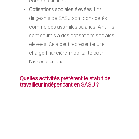
comptes annuels…
Cotisations sociales élevées.
Les
dirigeants de SASU sont considérés
comme des assimilés salariés. Ainsi, ils
sont soumis à des cotisations sociales
élevées. Cela peut représenter une
charge financière importante pour
l’associé unique.
Quelles activités préfèrent le statut de
travailleur indépendant en SASU ?
La SASU est particulièrement prisée par les
entrepreneurs exerçant des activités à forte
valeur ajoutée et à enjeux importants.
Consultons ensemble, quelques exemples
d’activités qui utilisent couramment ce statut :