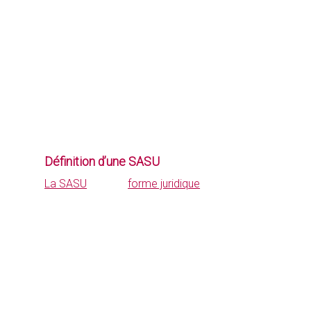
précédente.
Cette tendance, se maintient en 2023, avec
une demande continue pour ce statut. C’est
particulièrement vrai, dans les secteurs du
conseil, de la prestation de services et de
l’innovation technologique.
Définition d’une SASU
La SASU
est une
forme juridique
d’entreprise
qui s’adresse principalement aux travailleurs
indépendants qui souhaitent exercer leur
activité sous la structure d’une société à
responsabilité limitée.
La particularité de la SASU réside dans le fait