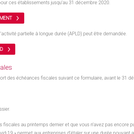
 pour ces établissements jusqu’au 31 décembre 2020.
EMENT
’activité partielle à longue durée (APLD) peut être demandée.
LD
ales
rt des échéances fiscales suivant ce formulaire, avant le 31 
sier.
fiscales au printemps dernier et que vous n’avez pas encore pu 
id-19 » permet aux entreprises d’étaler sur une durée pouvant at