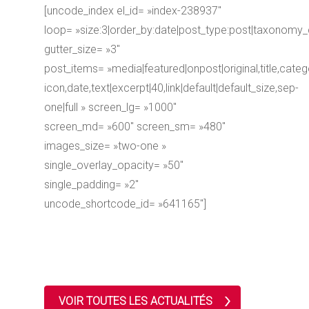
[uncode_index el_id= »index-238937″
loop= »size:3|order_by:date|post_type:post|taxonomy_
gutter_size= »3″
post_items= »media|featured|onpost|original,title,catego
icon,date,text|excerpt|40,link|default|default_size,sep-
one|full » screen_lg= »1000″
screen_md= »600″ screen_sm= »480″
images_size= »two-one »
single_overlay_opacity= »50″
single_padding= »2″
uncode_shortcode_id= »641165″]
VOIR TOUTES LES ACTUALITÉS