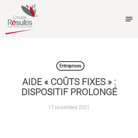
Skip
to
Men
main
content
Entreprises
AIDE « COÛTS FIXES » :
DISPOSITIF PROLONGÉ
17 novembre 2021