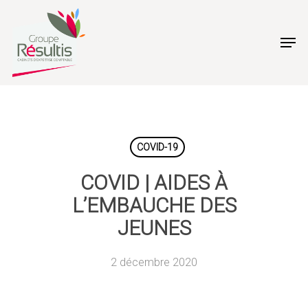
Skip
to
Men
main
content
COVID-19
COVID | AIDES À
L’EMBAUCHE DES
JEUNES
2 décembre 2020