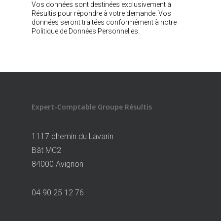
Vos données sont destinées exclusivement à
Résultis pour répondre à votre demande. Vos
données seront traitées conformément à notre
Politique de Données Personnelles.
Expert-Comptable Groupe Résultis
1117 chemin du Lavarin
Bât MC2
84000 Avignon
04 90 25 12 76