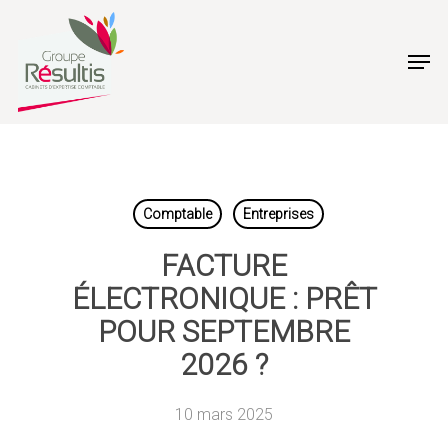
Skip
to
Men
main
content
Comptable
Entreprises
FACTURE
ÉLECTRONIQUE : PRÊT
POUR SEPTEMBRE
2026 ?
10 mars 2025