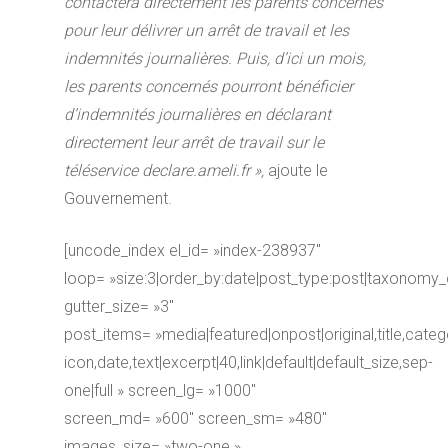
contactera directement les parents concernés
pour leur délivrer un arrêt de travail et les
indemnités journalières. Puis, d’ici un mois,
les parents concernés pourront bénéficier
d’indemnités journalières en déclarant
directement leur arrêt de travail sur le
téléservice declare.ameli.fr »,
ajoute le
Gouvernement.
[uncode_index el_id= »index-238937″
loop= »size:3|order_by:date|post_type:post|taxonomy_
gutter_size= »3″
post_items= »media|featured|onpost|original,title,catego
icon,date,text|excerpt|40,link|default|default_size,sep-
one|full » screen_lg= »1000″
screen_md= »600″ screen_sm= »480″
images_size= »two-one »