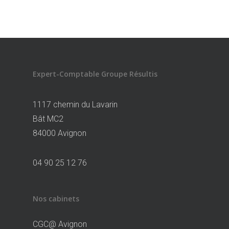
Expert-Comptable Groupe Résultis
1117 chemin du Lavarin
Bât MC2
84000 Avignon
04 90 25 12 76
Nos cabinets
CGC@ Avignon