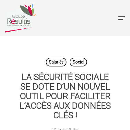
Skip
to
Men
main
content
Salariés
Social
LA SÉCURITÉ SOCIALE
SE DOTE D’UN NOUVEL
OUTIL POUR FACILITER
L’ACCÈS AUX DONNÉES
CLÉS !
21 mai 2025