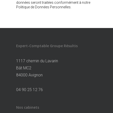
données seront traitées conformément à notre
Politique de Données Personnelles.
Expert-Comptable Groupe Résultis
1117 chemin du Lavarin
Bât MC2
84000 Avignon
04 90 25 12 76
Nos cabinets