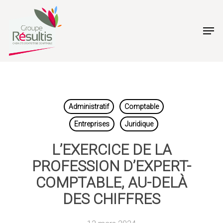
Skip
to
Men
main
content
Administratif
Comptable
Entreprises
Juridique
L’EXERCICE DE LA
PROFESSION D’EXPERT-
COMPTABLE, AU-DELÀ
DES CHIFFRES