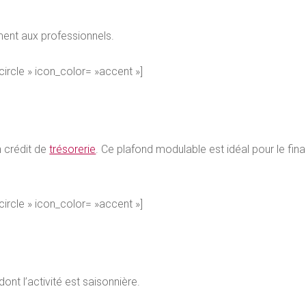
ment aux professionnels.
-circle » icon_color= »accent »]
n crédit de
trésorerie
. Ce plafond modulable est idéal pour le fi
-circle » icon_color= »accent »]
ont l’activité est saisonnière.