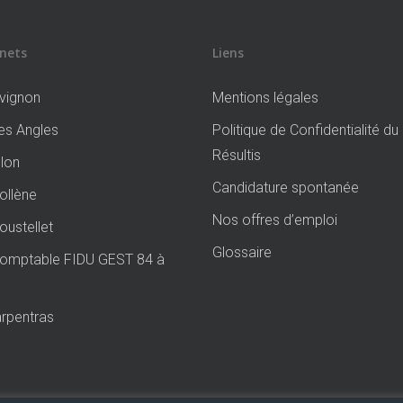
nets
Liens
vignon
Mentions légales
s Angles
Politique de Confidentialité d
Résultis
lon
Candidature spontanée
llène
Nos offres d’emploi
ustellet
Glossaire
Comptable FIDU GEST 84 à
rpentras