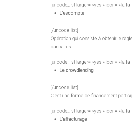
[uncode_list larger= »yes » icon= »fa fa
L’escompte
[/uncode_list]
Opération qui consiste à obtenir le r
bancaires.
[uncode_list larger= »yes » icon= »fa fa
Le crowdlending
[/uncode_list]
C’est une forme de financement participa
[uncode_list larger= »yes » icon= »fa fa
L’affacturage