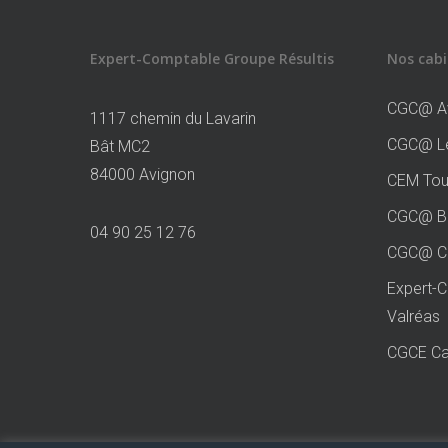
Expert-Comptable Groupe Résultis
Nos cabi
CGC@ A
1117 chemin du Lavarin
CGC@ Le
Bât MC2
84000 Avignon
CEM Tou
CGC@ Bo
04 90 25 12 76
CGC@ Co
Expert-
Valréas
CGCE Ca