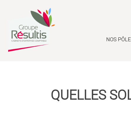
Skip
to
main
content
NOS PÔLE
QUELLES SO