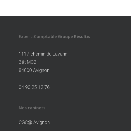
Expert-Comptable Groupe Résultis
1117 chemin du Lavarin
Bât MC2
84000 Avignon
04 90 25 12 76
Nos cabinets
CGC@ Avignon