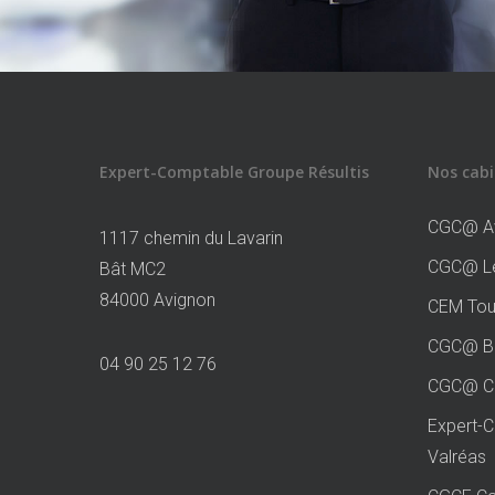
Expert-Comptable Groupe Résultis
Nos cabi
CGC@ A
1117 chemin du Lavarin
CGC@ Le
Bât MC2
84000 Avignon
CEM Tou
CGC@ Bo
04 90 25 12 76
CGC@ Co
Expert-
Valréas