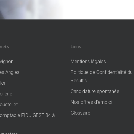
nets
Liens
vignon
Mentions légales
s Angles
Politique de Confidentialité d
Résultis
lon
Candidature spontanée
llène
Nos offres d’emploi
ustellet
Glossaire
Comptable FIDU GEST 84 à