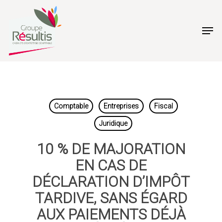
Skip
to
Men
main
content
Comptable
Entreprises
Fiscal
Juridique
10 % DE MAJORATION
EN CAS DE
DÉCLARATION D’IMPÔT
TARDIVE, SANS ÉGARD
AUX PAIEMENTS DÉJÀ