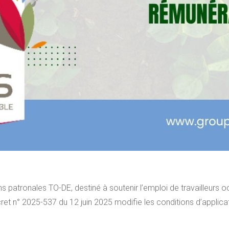
ons patronales TO-DE, destiné à soutenir l’emploi de travailleur
cret n° 2025-537 du 12 juin 2025 modifie les conditions d’applica