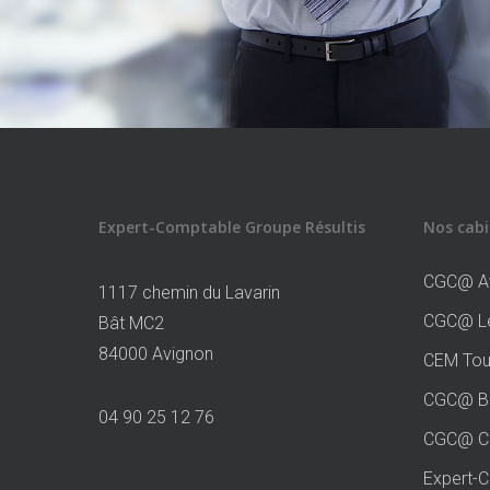
Expert-Comptable Groupe Résultis
Nos cabi
CGC@ A
1117 chemin du Lavarin
CGC@ Le
Bât MC2
84000 Avignon
CEM Tou
CGC@ Bo
04 90 25 12 76
CGC@ Co
Expert-