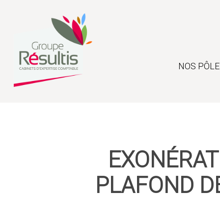
Skip
to
main
content
NOS PÔLE
EXONÉRATI
PLAFOND D