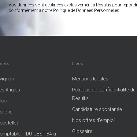
Vos données sont destinées exclusivement à Résultis pour répondr
conformément à notre Politique de Données Personnelles.
nets
Liens
vignon
Mentions légales
s Angles
Politique de Confidentialité d
Résultis
lon
Candidature spontanée
llène
Nos offres d’emploi
ustellet
Glossaire
Comptable FIDU GEST 84 à