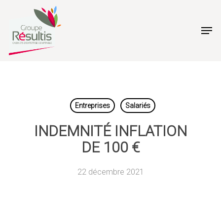
Skip
to
Men
main
content
Entreprises
Salariés
INDEMNITÉ INFLATION
DE 100 €
22 décembre 2021