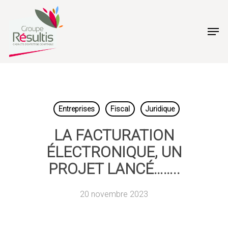
Skip
to
Men
main
content
Entreprises
Fiscal
Juridique
LA FACTURATION
ÉLECTRONIQUE, UN
PROJET LANCÉ……..
20 novembre 2023