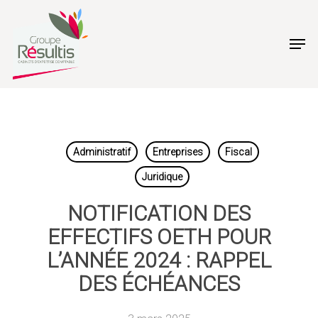
Skip
to
Men
main
content
Administratif
Entreprises
Fiscal
Juridique
NOTIFICATION DES
EFFECTIFS OETH POUR
L’ANNÉE 2024 : RAPPEL
DES ÉCHÉANCES