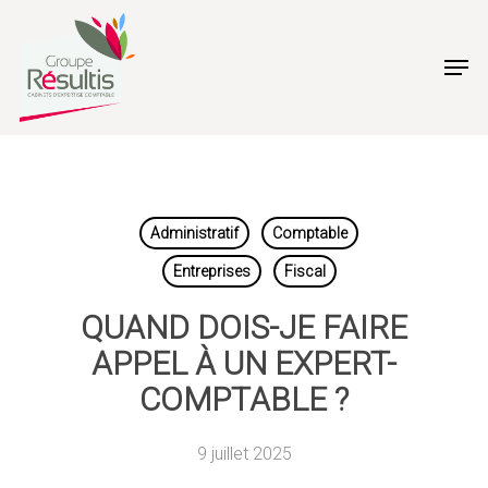
Skip
to
Men
main
content
Administratif
Comptable
Entreprises
Fiscal
QUAND DOIS-JE FAIRE
APPEL À UN EXPERT-
COMPTABLE ?
9 juillet 2025