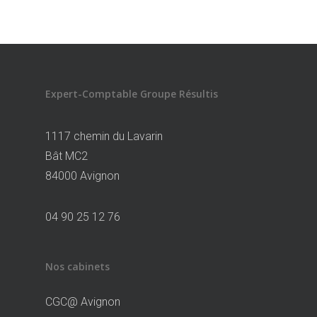
Expert-Comptable Groupe Résultis
1117 chemin du Lavarin
Bât MC2
84000 Avignon
04 90 25 12 76
Nos cabinets
CGC@ Avignon