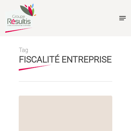
Skip
to
Men
main
content
Tag
FISCALITÉ ENTREPRISE