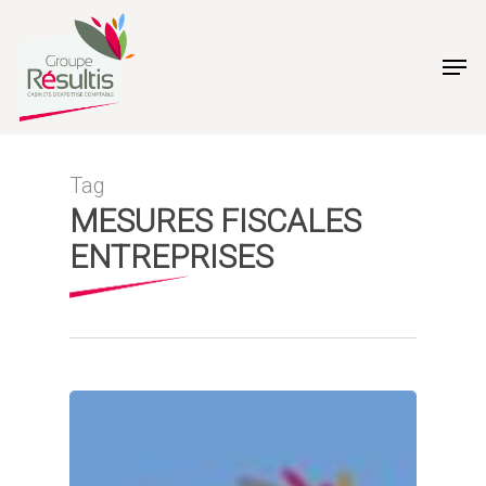
Skip
to
Men
main
content
Tag
MESURES FISCALES
ENTREPRISES