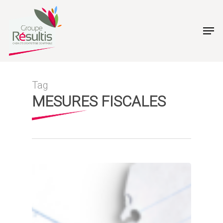
Skip
to
Men
main
content
Tag
MESURES FISCALES