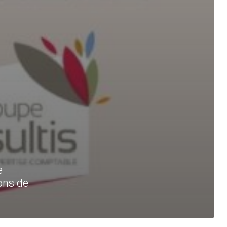
e
ions de