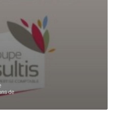
e
ions de