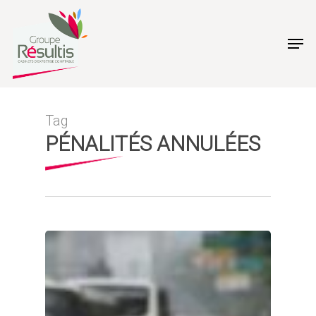
Skip
to
Men
main
content
Tag
PÉNALITÉS ANNULÉES