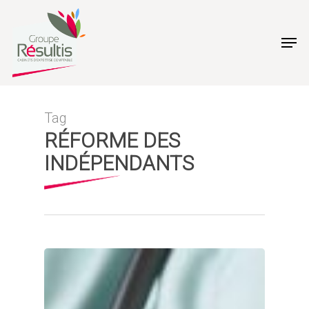
Skip
to
Men
main
content
Tag
RÉFORME DES
INDÉPENDANTS