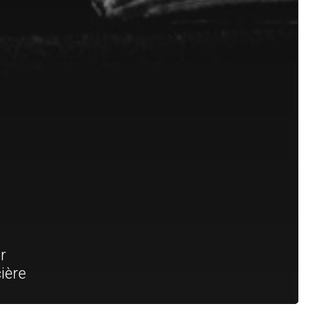
r
ière