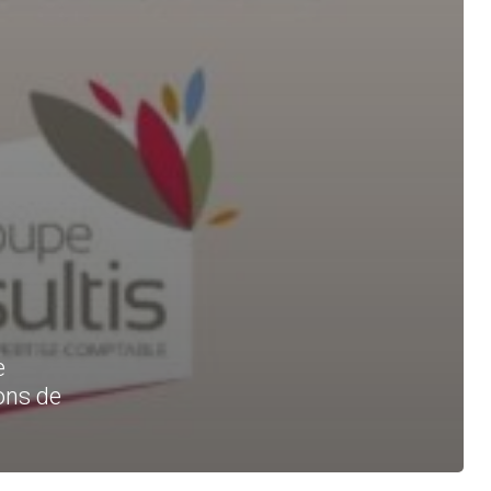
e
ions de