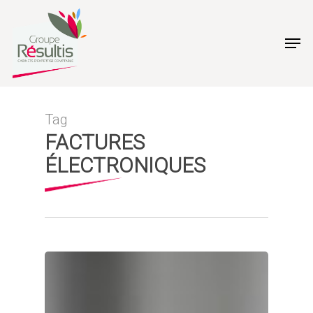
Skip
to
Men
main
content
Tag
FACTURES
ÉLECTRONIQUES