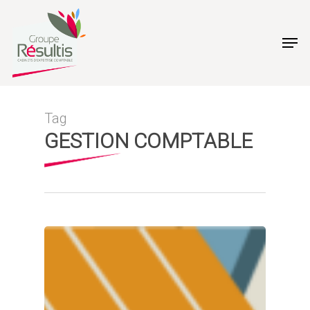
Skip
to
Men
main
content
Tag
GESTION COMPTABLE